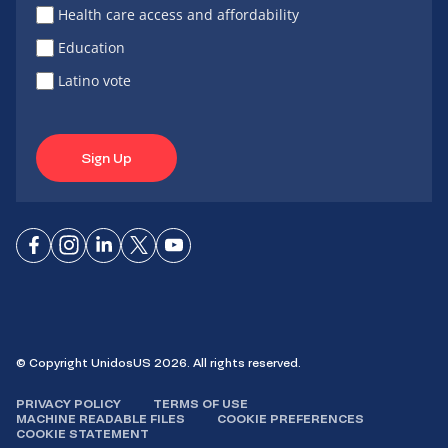
Health care access and affordability
Education
Latino vote
Sign Up
Connect
Connect
Connect
Connect
Connect
on
on
on
on X
on
Facebook
Instagram
LinkedIn
YouTube
© Copyright UnidosUS 2026. All rights reserved.
PRIVACY POLICY
TERMS OF USE
MACHINE READABLE FILES
COOKIE PREFERENCES
COOKIE STATEMENT