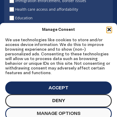
Immigration enforcement, border issues
Health care access and affordability
Education
Latino vote
Manage Consent
We use technologies like cookies to store and/or
access device information. We do this to improve
Sign Up
browsing experience and to show (non-)
personalized ads. Consenting to these technologies
will allow us to process data such as browsing
behavior or unique IDs on this site. Not consenting or
withdrawing consent may adversely affect certain
Connect
Connect
Connect
Connect
Connect
features and functions.
on
on
on
on X
on
Facebook
Instagram
LinkedIn
YouTube
ACCEPT
DENY
© Copyright UnidosUS 2026. All rights reserved.
PRIVACY POLICY
TERMS OF USE
MANAGE OPTIONS
MACHINE READABLE FILES
COOKIE PREFERENCES