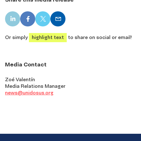
LinkedIn
Facebook
X
Email
share
share
share
share
Or simply
highlight text
to share on social or email!
Media Contact
Zoé Valentín
Media Relations Manager
news@unidosus.org