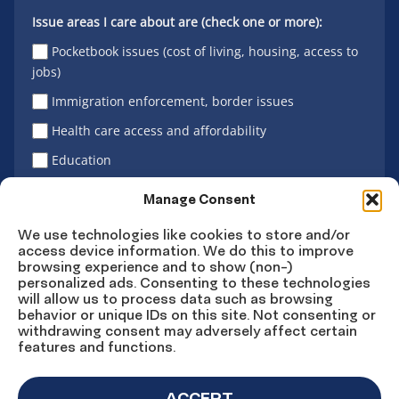
Issue areas I care about are (check one or more):
Pocketbook issues (cost of living, housing, access to
jobs)
Immigration enforcement, border issues
Health care access and affordability
Education
Latino vote
Manage Consent
We use technologies like cookies to store and/or
access device information. We do this to improve
Sign Up
browsing experience and to show (non-)
personalized ads. Consenting to these technologies
will allow us to process data such as browsing
behavior or unique IDs on this site. Not consenting or
withdrawing consent may adversely affect certain
Connect
Connect
Connect
Connect
Connect
features and functions.
on
on
on
on X
on
Facebook
Instagram
LinkedIn
YouTube
ACCEPT