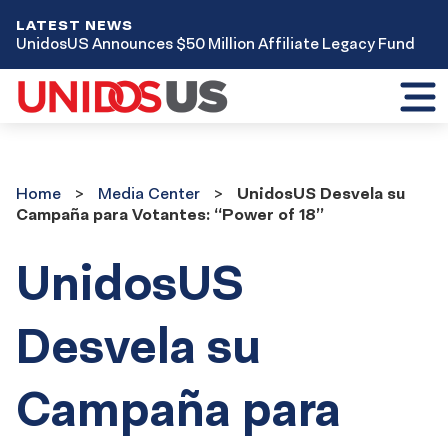
LATEST NEWS
UnidosUS Announces $50 Million Affiliate Legacy Fund
Toggl
mobil
menu
Home
Media
Home
Media Center
UnidosUS Desvela su
Center
Campaña para Votantes: “Power of 18”
UnidosUS
Desvela su
Campaña para