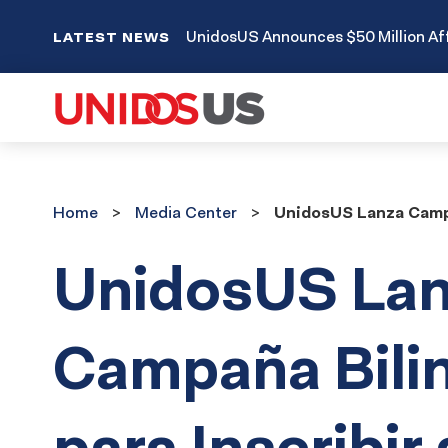
UnidosUS Announces $50 Million Aff
LATEST NEWS
Home
Media
Home
Media Center
UnidosUS Lanza Campañ
Center
UnidosUS La
Campaña Bili
para Inscribir 