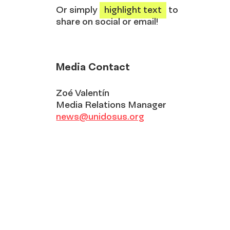
Or simply
highlight text
to
share on social or email!
Media Contact
Zoé Valentín
Media Relations Manager
news@unidosus.org