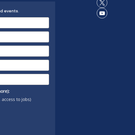
on
Connect
LinkedIn
nd events.
on X
Connect
on
YouTube
ore):
, access to jobs)