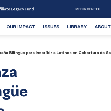
iliate Legacy Fund
MEDIA CENTER
OUR IMPACT
TOGGLE
ISSUES
TOGGLE
LIBRARY
TOGGLE
ABOUT
SUBMENU
SUBMENU
SUBMENU
a Bilingüe para Inscribir a Latinos en Cobertura de Sa
nza
ngüe
a