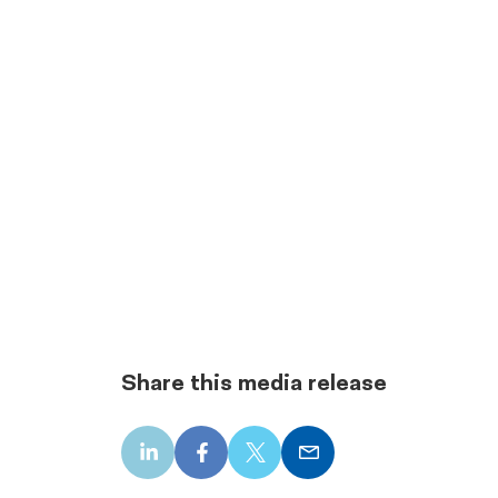
Share this media release
LinkedIn
Facebook
X
Email
share
share
share
share