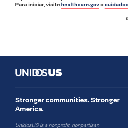
Para iniciar, visite
healthcare.gov
o
cuidadod
Stronger communities. Stronger
America.
UnidosUS is a nonprofit, nonpartisan