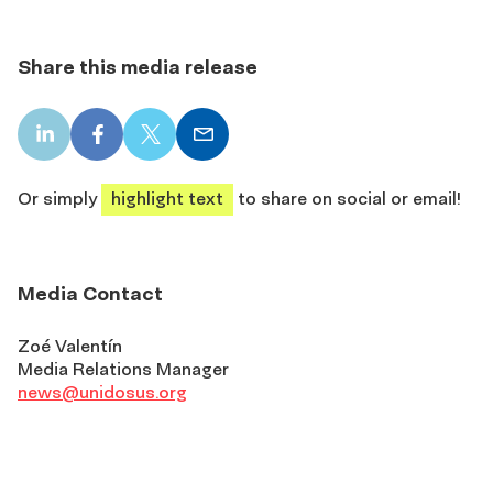
Share this media release
LinkedIn
Facebook
X
Email
share
share
share
share
Or simply
highlight text
to share on social or email!
Media Contact
Zoé Valentín
Media Relations Manager
news@unidosus.org