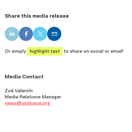
Share this media release
LinkedIn
Facebook
X
Email
share
share
share
share
Or simply
highlight text
to share on social or email!
Media Contact
Zoé Valentín
Media Relations Manager
news@unidosus.org