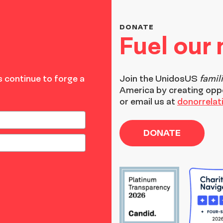
DONATE
Fuel our
 continue to forge a
Join the
UnidosUS
famil
America by creating opp
or email us at
donorrela
DONATE