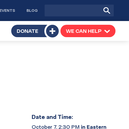
Site
Submit
EVENTS
BLOG
search
Search
TOGGLE
DONATE
WE CAN HELP
TOGGLE
Toggle
SUBMENU
SUBMENU
submenu
Date and Time:
October 7, 2:30 PM
in Eastern