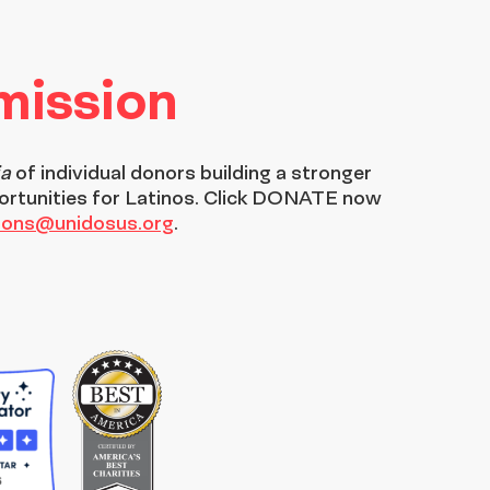
 mission
ia
of individual donors building a stronger
ortunities for Latinos. Click DONATE now
tions@unidosus.org
.