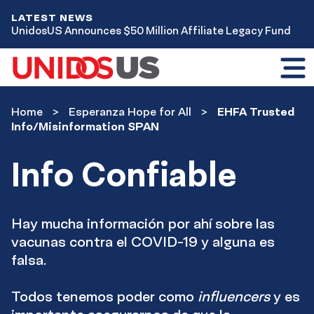
LATEST NEWS
UnidosUS Announces $50 Million Affiliate Legacy Fund
Toggl
mobil
menu
Home
Home
Esperanza Hope for All
EHFA Trusted
Esperanza
Info/Misinformation SPAN
Hope
for
Info Confiable
All
Hay mucha información por ahí sobre las
vacunas contra el COVID-19 y alguna es
falsa.
Todos tenemos poder como
influencers
y es