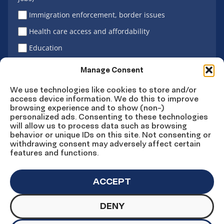
Immigration enforcement, border issues
Health care access and affordability
Education
Latino vote
Manage Consent
We use technologies like cookies to store and/or
access device information. We do this to improve
Sign Up
browsing experience and to show (non-)
personalized ads. Consenting to these technologies
will allow us to process data such as browsing
behavior or unique IDs on this site. Not consenting or
withdrawing consent may adversely affect certain
Connect
Connect
Connect
Connect
Connect
features and functions.
on
on
on
on X
on
Facebook
Instagram
LinkedIn
YouTube
ACCEPT
DENY
© Copyright UnidosUS 2026. All rights reserved.