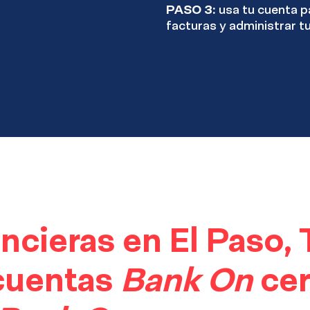
PASO 3:
usa tu cuenta p
facturas y administrar t
ancieras en El Paso,
cuentas
Bank On
cer