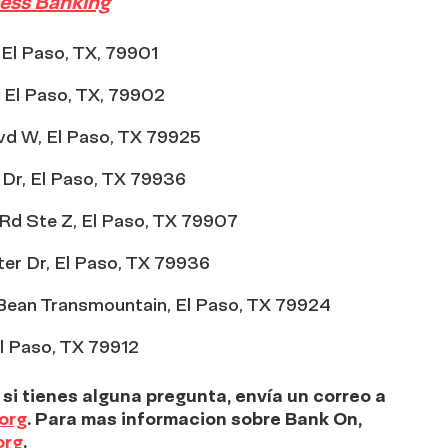
ess Banking
 El Paso, TX, 79901
 El Paso, TX, 79902
vd W, El Paso, TX 79925
 Dr, El Paso, TX 79936
Rd Ste Z, El Paso, TX 79907
er Dr, El Paso, TX 79936
an Transmountain, El Paso, TX 79924
l Paso, TX 79912
si tiene
s
alguna pregunta, envía
un correo a
org
.
Para mas informacion sobre Bank On,
org
.