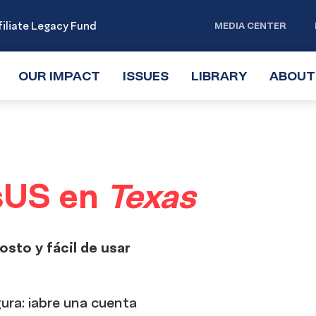
iliate Legacy Fund
MEDIA CENTER
OUR IMPACT
TOGGLE
ISSUES
TOGGLE
LIBRARY
TOGGLE
ABOUT
SUBMENU
SUBMENU
SUBMENU
sUS en
Texas
sto y fácil de usar
ura: ¡abre una cuenta