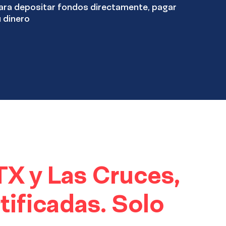
ara depositar fondos directamente, pagar
u dinero
 TX y Las Cruces,
tificadas. Solo