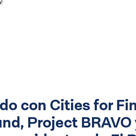
!
o con Cities for Fi
d, Project BRAVO y