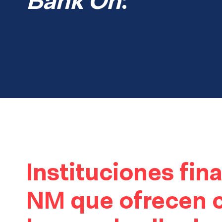
Bank On
:
Instituciones fin
NM que ofrecen 