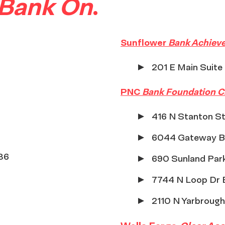
Bank On
.
Sunflower
Bank
Achiev
201 E Main Suite
PNC
Bank
Foundation C
416 N Stanton St
6044 Gateway Bl
936
690 Sunland Park
7744 N Loop Dr E
2110 N Yarbrough
6