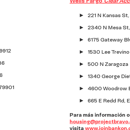
Wells Fargo
Clear Acc
221 N Kansas St,
2340 N Mesa St,
8
6175 Gateway Bl
79912
1530 Lee Trevino
36
500 N Zaragoza 
36
1340 George Diet
 79901
4600 Woodrow Be
665 E Redd Rd, E
Para má
s información o 
housing@projectbravo.
visita
www.joinbankon.