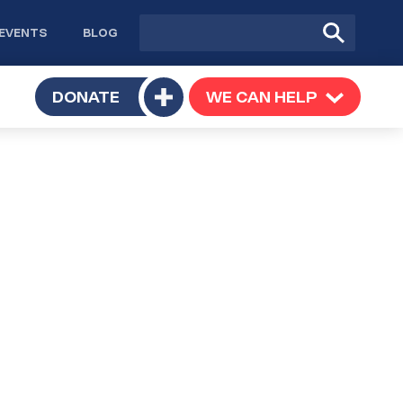
Site
Submit
EVENTS
BLOG
search
Search
TOGGLE
DONATE
WE CAN HELP
TOGGLE
Toggle
SUBMENU
SUBMENU
submenu