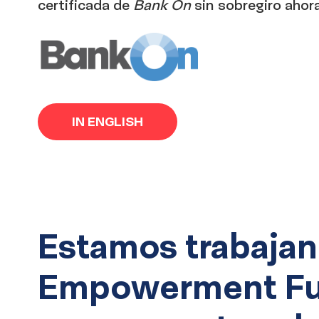
certificada de
Bank On
sin sobregiro ahora
UnidosUS
en
IN ENGLISH
Texas
Estamos trabajand
Empowerment Fun